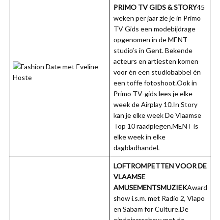
PRIMO TV GIDS & STORY
45
weken per jaar zie je in Primo
TV Gids een modebijdrage
opgenomen in de MENT-
studio’s in Gent. Bekende
acteurs en artiesten komen
voor én een studiobabbel én
een toffe fotoshoot.Ook in
Primo TV-gids lees je elke
week de Airplay 10.In Story
kan je elke week De Vlaamse
Top 10 raadplegen.MENT is
elke week in elke
dagbladhandel.
LOFTROMPETTEN VOOR DE
VLAAMSE
AMUSEMENTSMUZIEK
Award
show i.s.m. met Radio 2, Vlapo
en Sabam for Culture.De
eindejaarsshow met de