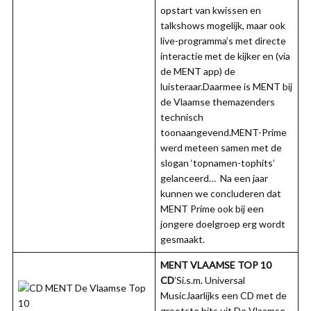
opstart van kwissen en
talkshows mogelijk, maar ook
live-programma’s met directe
interactie met de kijker en (via
de MENT app) de
luisteraar.Daarmee is MENT bij
de Vlaamse themazenders
technisch
toonaangevend.MENT-Prime
werd meteen samen met de
slogan ‘topnamen-tophits’
gelanceerd… Na een jaar
kunnen we concluderen dat
MENT Prime ook bij een
jongere doelgroep erg wordt
gesmaakt.
MENT VLAAMSE TOP 10
CD
’Si.s.m. Universal
MusicJaarlijks een CD met de
grootste hits uit De Vlaamse