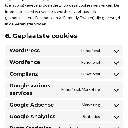
(persoons)gegevens doen die zij via deze cookies verwerken. De
informatie die zij verzamelen, wordt zo veel mogelijk
geanonimiseerd. Facebook en X (Formerly Twitter) zijn gevestigd
in de Verenigde Staten.
6. Geplaatste cookies
WordPress
Functional
Consent
to
Wordfence
Functional
Consent
service
to
wordpress
Complianz
Functional
Consent
service
to
wordfence
Google various
Functional, Marketing
service
Consent
services
complianz
to
Google Adsense
Marketing
service
Consent
google-
to
Google Analytics
Statistics
various-
Consent
service
services
to
google-