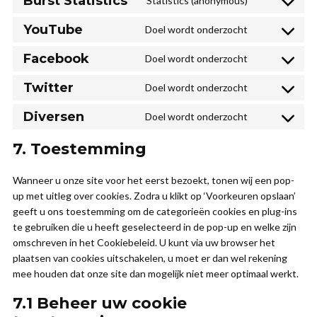
Burst Statistics
Statistics (anonymous)
Consent
service
adsense
to
google-
YouTube
Doel wordt onderzocht
Consent
service
analytics
to
burst-
Facebook
Doel wordt onderzocht
Consent
service
statistics
to
youtube
Twitter
Doel wordt onderzocht
Consent
service
to
facebook
Diversen
Doel wordt onderzocht
Consent
service
to
twitter
7. Toestemming
service
diversen
Wanneer u onze site voor het eerst bezoekt, tonen wij een pop-
up met uitleg over cookies. Zodra u klikt op ‘Voorkeuren opslaan’
geeft u ons toestemming om de categorieën cookies en plug-ins
te gebruiken die u heeft geselecteerd in de pop-up en welke zijn
omschreven in het Cookiebeleid. U kunt via uw browser het
plaatsen van cookies uitschakelen, u moet er dan wel rekening
mee houden dat onze site dan mogelijk niet meer optimaal werkt.
7.1 Beheer uw cookie