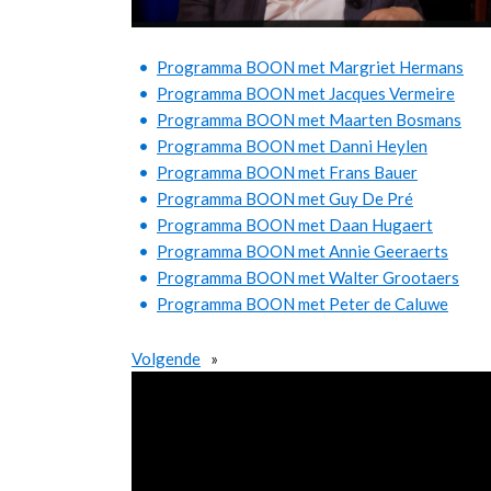
Programma BOON met Margriet Hermans
Programma BOON met Jacques Vermeire
Programma BOON met Maarten Bosmans
Programma BOON met Danni Heylen
Programma BOON met Frans Bauer
Programma BOON met Guy De Pré
Programma BOON met Daan Hugaert
Programma BOON met Annie Geeraerts
Programma BOON met Walter Grootaers
Programma BOON met Peter de Caluwe
Volgende
»