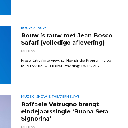
ROUW IS RAUW
Rouw is rauw met Jean Bosco
Safari (volledige aflevering)
MENT55
Presentatie / interview: Evi Heyndrickx Programma op
MENT55: Rouw Is RauwUitzending: 18/11/2025
MUZIEK-, SHOW- & THEATERNIEUWS
Raffaele Vetrugno brengt
eindejaarssingle ‘Buona Sera
Signorina’
MENT55