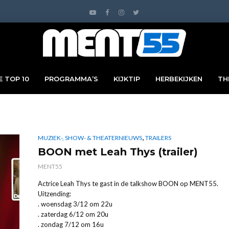
 TOP 10
PROGRAMMA’S
KIJKTIP
HERBEKIJKEN
TH
,
MUZIEK-, SHOW- & THEATERNIEUWS
TRAILERS
BOON met Leah Thys (trailer)
MENT55
Actrice Leah Thys te gast in de talkshow BOON op MENT55.
Uitzending:
. woensdag 3/12 om 22u
. zaterdag 6/12 om 20u
. zondag 7/12 om 16u