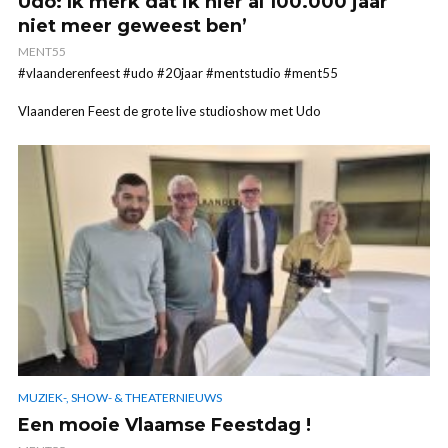
Udo: Ik merk dat ik hier al 100.000 jaar
niet meer geweest ben’
MENT55
#vlaanderenfeest #udo #20jaar #mentstudio #ment55
Vlaanderen Feest de grote live studioshow met Udo
MUZIEK-, SHOW- & THEATERNIEUWS
Een mooie Vlaamse Feestdag !