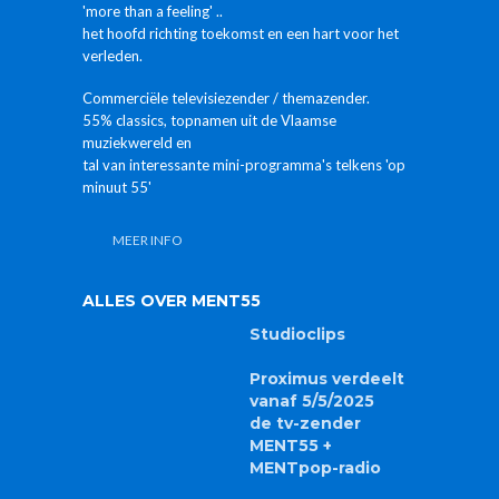
'more than a feeling' ..
het hoofd richting toekomst en een hart voor het
verleden.
Commerciële televisiezender / themazender.
55% classics, topnamen uit de Vlaamse
muziekwereld en
tal van interessante mini-programma's telkens 'op
minuut 55'
MEER INFO
ALLES OVER MENT55
Studioclips
Proximus verdeelt
vanaf 5/5/2025
de tv-zender
MENT55 +
MENTpop-radio