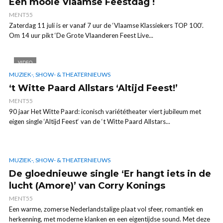
Een mooie Vlaamse Feestdag !
MENT55
Zaterdag 11 juli is er vanaf 7 uur de ‘Vlaamse Klassiekers TOP 100’.
Om 14 uur pikt ‘De Grote Vlaanderen Feest Live...
VIDEO
MUZIEK-, SHOW- & THEATERNIEUWS
‘t Witte Paard Allstars ‘Altijd Feest!’
MENT55
90 jaar Het Witte Paard: iconisch variététheater viert jubileum met
eigen single ‘Altijd Feest‘ van de ‘t Witte Paard Allstars...
MUZIEK-, SHOW- & THEATERNIEUWS
De gloednieuwe single ‘Er hangt iets in de
lucht (Amore)’ van Corry Konings
MENT55
Een warme, zomerse Nederlandstalige plaat vol sfeer, romantiek en
herkenning, met moderne klanken en een eigentijdse sound. Met deze