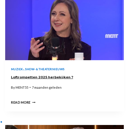
OPTREDEN
WAS
EEN
MOOIE
ERKENNING’
MUZIEK-, SHOW- & THEATERNIEUWS
Loftrompetten 2025 herbekijken ?
By
MENT55
7 maanden geleden
LOFTROMPETTEN
READ MORE
2025
HERBEKIJKEN
?