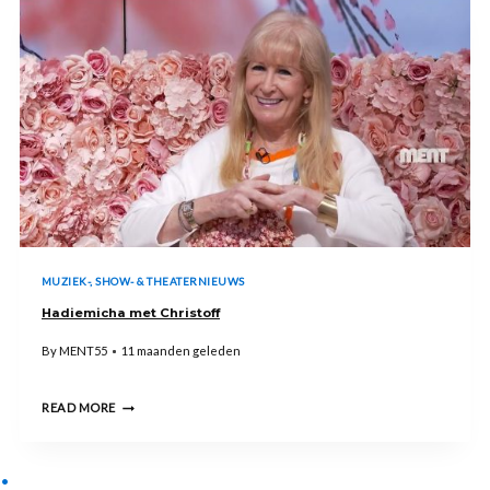
JONGSTE
OOIT
MET
LOFTROMPET
OM
DE
HALS!
MUZIEK-, SHOW- & THEATERNIEUWS
Hadiemicha met Christoff
By
MENT55
11 maanden geleden
HADIEMICHA
READ MORE
MET
CHRISTOFF