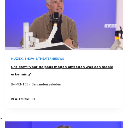
MUZIEK-, SHOW- & THEATERNIEUWS
Christoff: ‘Voor de paus mogen optreden was een mooie
erkenning’
By
MENT55
3 maanden geleden
CHRISTOFF:
READ MORE
‘VOOR
DE
PAUS
MOGEN