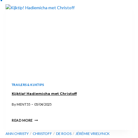
MET ‘DAT
GEVOEL’
TRAILERS & KIJKTIPS
Kijktip! Hadiemicha met Christoff
By
MENT55
05/04/2025
KIJKTIP!
READ MORE
HADIEMICHA
ANN CHRISTY
MET
CHRISTOFF
DE ROOS
JÉRÉMIE VRIELYNCK