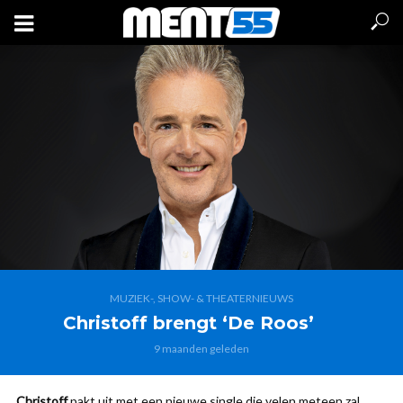
MUZIEK-, SHOW- & THEATERNIEUWS
Christoff brengt ‘De Roos’
9 maanden geleden
Christoff
pakt uit met een nieuwe single die velen meteen zal