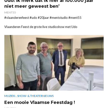
Udo: Ik merk dat ik hier al 100.000 jaar
niet meer geweest ben’
MENT55
#vlaanderenfeest #udo #20jaar #mentstudio #ment55
Vlaanderen Feest de grote live studioshow met Udo
MUZIEK-, SHOW- & THEATERNIEUWS
Een mooie Vlaamse Feestdag !