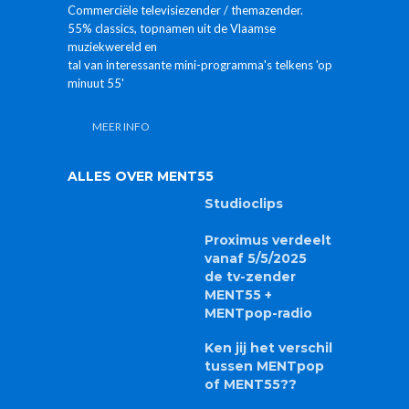
Commerciële televisiezender / themazender.
55% classics, topnamen uit de Vlaamse
muziekwereld en
tal van interessante mini-programma's telkens 'op
minuut 55'
MEER INFO
ALLES OVER MENT55
Studioclips
Proximus verdeelt
vanaf 5/5/2025
de tv-zender
MENT55 +
MENTpop-radio
Ken jij het verschil
tussen MENTpop
of MENT55??