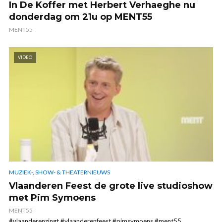
In De Koffer met Herbert Verhaeghe nu
donderdag om 21u op MENT55
MENT55
VIDEO
MUZIEK-, SHOW- & THEATERNIEUWS
Vlaanderen Feest de grote live studioshow
met Pim Symoens
MENT55
#vlaanderenzingt #vlaanderenfeest #pimsymoens #ment55