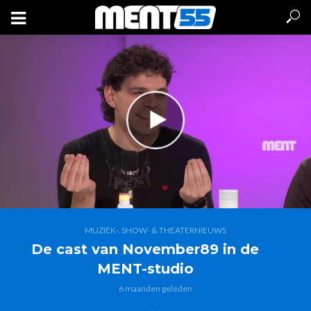
MUZIEK-, SHOW- & THEATERNIEUWS
De cast van November89 in de
MENT-studio
6 maanden geleden