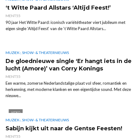
‘t Witte Paard Allstars ‘Altijd Feest!’
MENT55
90 jaar Het Witte Paard: iconisch variététheater viert jubileum met
eigen single ‘Altijd Feest‘ van de ‘t Witte Paard Allstars...
MUZIEK-, SHOW- & THEATERNIEUWS
De gloednieuwe single ‘Er hangt iets in de
lucht (Amore)’ van Corry Konings
MENT55
Een warme, zomerse Nederlandstalige plaat vol sfeer, romantiek en
herkenning, met moderne klanken en een eigentijdse sound. Met deze
nieuwe...
VIDEO
MUZIEK-, SHOW- & THEATERNIEUWS
Sabijn kijkt uit naar de Gentse Feesten!
MENT55