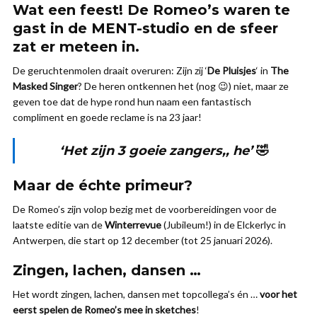
Wat een feest! De Romeo’s waren te
gast in de MENT-studio en de sfeer
zat er meteen in.
De geruchtenmolen draait overuren: Zijn zij ‘
De Pluisjes
‘ in
The
Masked Singer
? De heren ontkennen het (nog 😉) niet, maar ze
geven toe dat de hype rond hun naam een fantastisch
compliment en goede reclame is na 23 jaar!
‘Het zijn 3 goeie zangers,, he’
🤣
Maar de échte primeur?
De Romeo’s zijn volop bezig met de voorbereidingen voor de
laatste editie van de
Winterrevue
(Jubileum!) in de Elckerlyc in
Antwerpen, die start op 12 december (tot 25 januari 2026).
Zingen, lachen, dansen …
Het wordt zingen, lachen, dansen met topcollega’s én …
voor het
eerst spelen de Romeo’s mee in sketches
!