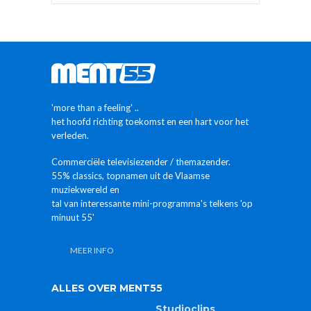
'more than a feeling' ..
het hoofd richting toekomst en een hart voor het
verleden.
Commerciële televisiezender / themazender.
55% classics, topnamen uit de Vlaamse
muziekwereld en
tal van interessante mini-programma's telkens 'op
minuut 55'
MEER INFO
ALLES OVER MENT55
Studioclips