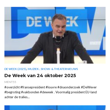
,
DE WEEK (2025)
MUZIEK-, SHOW- & THEATERNIEUWS
De Week van 24 oktober 2025
MENT55
#overzicht #fransepresident #louvre #dnaonderzoek #DeWever
#begroting #vakbonden #deweek . Voormalig president EU-land
achter de tralies...