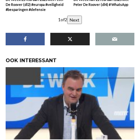
De Roover (dl2) #europa #veiligheid
Peter De Roover (dl4) # WhatsApp
#besparingen #defensie
1
of
2
Next
OOK INTERESSANT