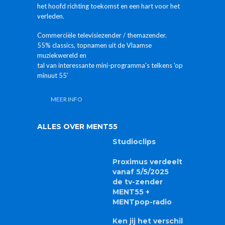
het hoofd richting toekomst en een hart voor het
verleden.
Commerciële televisiezender / themazender.
55% classics, topnamen uit de Vlaamse
muziekwereld en
tal van interessante mini-programma's telkens 'op
minuut 55'
MEER INFO
ALLES OVER MENT55
Studioclips
Proximus verdeelt
vanaf 5/5/2025
de tv-zender
MENT55 +
MENTpop-radio
Ken jij het verschil