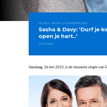
MUZIEK-, SHOW- & THEATERNIEUWS
Sasha & Davy: ‘Durf je 
open je hart..’
16/05/2025
Vandaag, 16 mei 2025, is de nieuwste single van