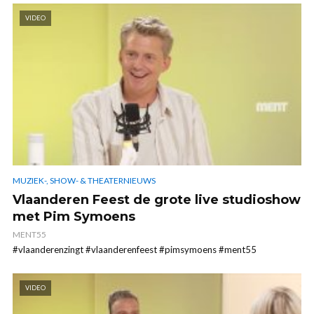
VIDEO
MUZIEK-, SHOW- & THEATERNIEUWS
Vlaanderen Feest de grote live studioshow
met Pim Symoens
MENT55
#vlaanderenzingt #vlaanderenfeest #pimsymoens #ment55
VIDEO