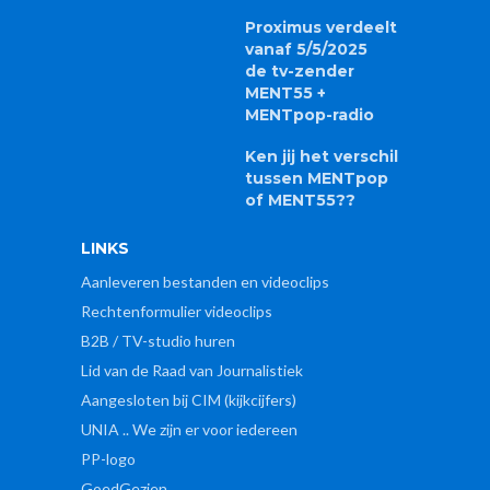
55% classics, topnamen uit de Vlaamse
muziekwereld en
tal van interessante mini-programma's telkens 'op
minuut 55'
MEER INFO
ALLES OVER MENT55
Studioclips
Proximus verdeelt
vanaf 5/5/2025
de tv-zender
MENT55 +
MENTpop-radio
Ken jij het verschil
tussen MENTpop
of MENT55??