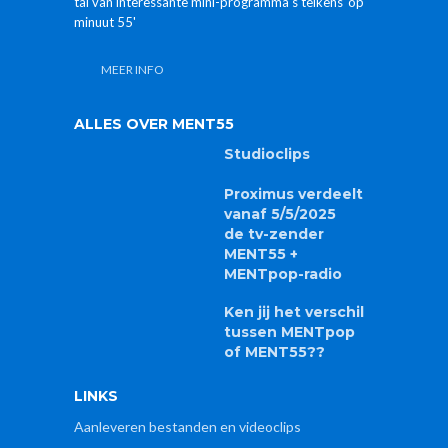
tal van interessante mini-programma's telkens 'op
minuut 55'
MEER INFO
ALLES OVER MENT55
Studioclips
Proximus verdeelt
vanaf 5/5/2025
de tv-zender
MENT55 +
MENTpop-radio
Ken jij het verschil
tussen MENTpop
of MENT55??
LINKS
Aanleveren bestanden en videoclips