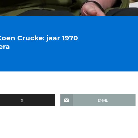
Koen Crucke: jaar 1970
era
X
EMAIL