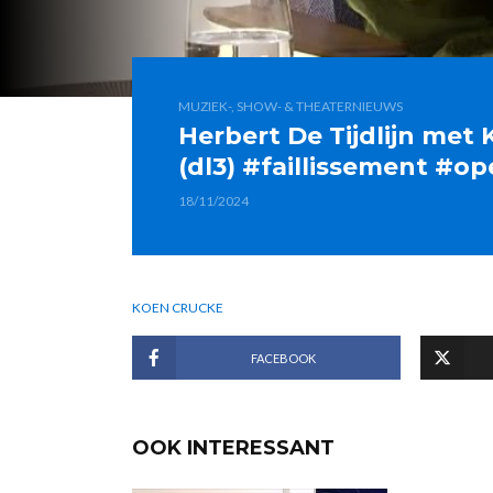
MUZIEK-, SHOW- & THEATERNIEUWS
Herbert De Tijdlijn met 
(dl3) #faillissement #op
18/11/2024
KOEN CRUCKE
FACEBOOK
OOK INTERESSANT