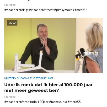
MENT55
#vlaanderenzingt #vlaanderenfeest #pimsymoens #ment55
VIDEO
MUZIEK-, SHOW- & THEATERNIEUWS
Udo: Ik merk dat ik hier al 100.000 jaar
niet meer geweest ben’
MENT55
#vlaanderenfeest #udo #20jaar #mentstudio #ment55