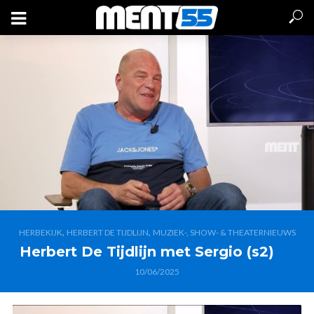
,
,
HERBEKIJK
HERBERT DE TIJDLIJN
MUZIEK-, SHOW- & THEATERNIEUWS
Herbert De Tijdlijn met Sergio (s2)
10/06/2025