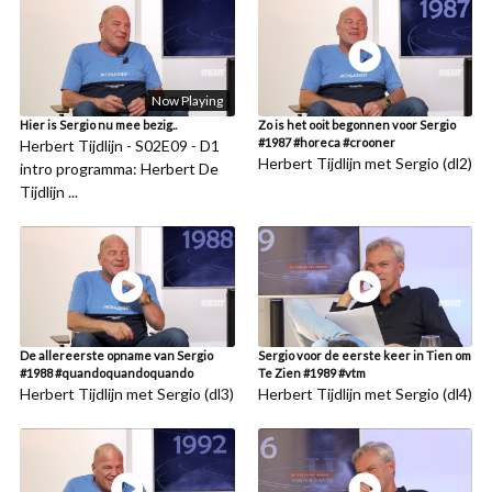
Now Playing
Hier is Sergio nu mee bezig..
Zo is het ooit begonnen voor Sergio
#1987 #horeca #crooner
Herbert Tijdlijn - S02E09 - D1
Herbert Tijdlijn met Sergio (dl2)
intro programma: Herbert De
Tijdlijn ...
De allereerste opname van Sergio
Sergio voor de eerste keer in Tien om
#1988 #quandoquandoquando
Te Zien #1989 #vtm
Herbert Tijdlijn met Sergio (dl3)
Herbert Tijdlijn met Sergio (dl4)