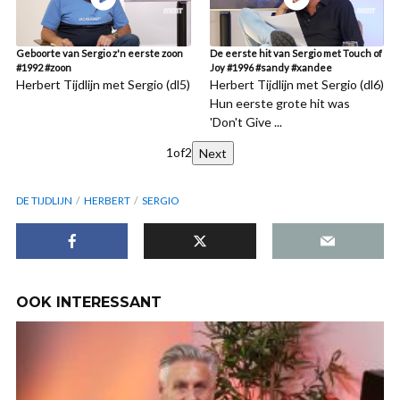
Geboorte van Sergio z'n eerste zoon
De eerste hit van Sergio met Touch of
#1992 #zoon
Joy #1996 #sandy #xandee
Herbert Tijdlijn met Sergio (dl5)
Herbert Tijdlijn met Sergio (dl6)
Hun eerste grote hit was
'Don't Give ...
1
of
2
Next
DE TIJDLIJN
HERBERT
SERGIO
OOK INTERESSANT