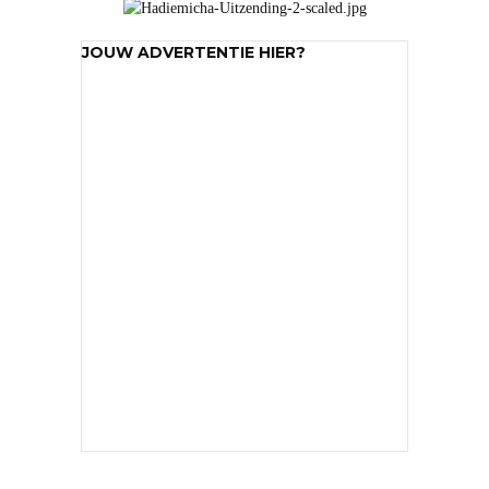
'more than a feeling' ..
het hoofd richting toekomst en een hart voor het
verleden.
Commerciële televisiezender / themazender.
55% classics, topnamen uit de Vlaamse