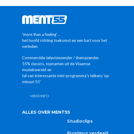
muziekwereld en
tal van interessante mini-programma's telkens 'op
minuut 55'
MEER INFO
ALLES OVER MENT55
Studioclips
Proximus verdeelt
vanaf 5/5/2025
de tv-zender
MENT55 +
MENTpop-radio
Ken jij het verschil
tussen MENTpop
of MENT55??
LINKS