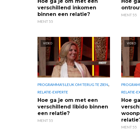
Hoe ga je om met een
Hoe ga
verschillend inkomen
ontrou
binnen een relatie?
MENT 55
MENT 55
VIDEO
VIDEO
,
PROGRAMMA'S LEUK OM TERUG TE ZIEN
PROGRAMM
RELATIE-EXPERTE
RELATIE-E
Hoe ga je om met een
Hoe ga
verschillend libido binnen
versch
een relatie?
woonpl
relatie
MENT 55
MENT 55