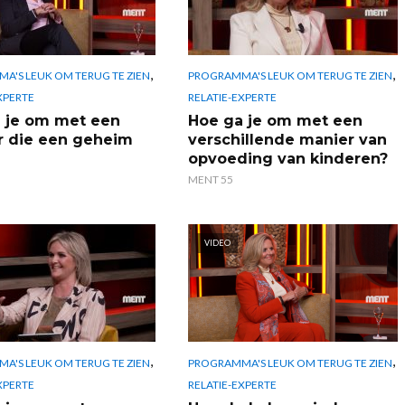
,
,
A'S LEUK OM TERUG TE ZIEN
PROGRAMMA'S LEUK OM TERUG TE ZIEN
XPERTE
RELATIE-EXPERTE
 je om met een
Hoe ga je om met een
r die een geheim
verschillende manier van
opvoeding van kinderen?
MENT 55
VIDEO
,
,
A'S LEUK OM TERUG TE ZIEN
PROGRAMMA'S LEUK OM TERUG TE ZIEN
XPERTE
RELATIE-EXPERTE