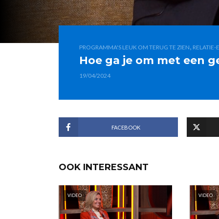
,
PROGRAMMA'S LEUK OM TERUG TE ZIEN
RELATIE-
Hoe ga je om met een g
19/04/2024
FACEBOOK
OOK INTERESSANT
VIDEO
VIDEO