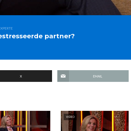
EXPERTE
estresseerde partner?
X
EMAIL
VIDEO