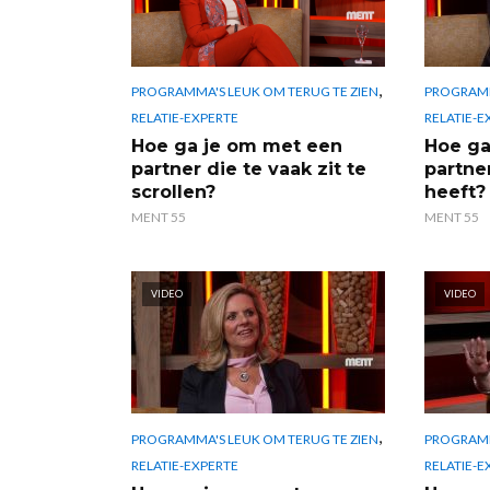
,
PROGRAMMA'S LEUK OM TERUG TE ZIEN
PROGRAMM
RELATIE-EXPERTE
RELATIE-E
Hoe ga je om met een
Hoe ga
partner die te vaak zit te
partne
scrollen?
heeft?
MENT 55
MENT 55
VIDEO
VIDEO
,
PROGRAMMA'S LEUK OM TERUG TE ZIEN
PROGRAMM
RELATIE-EXPERTE
RELATIE-E