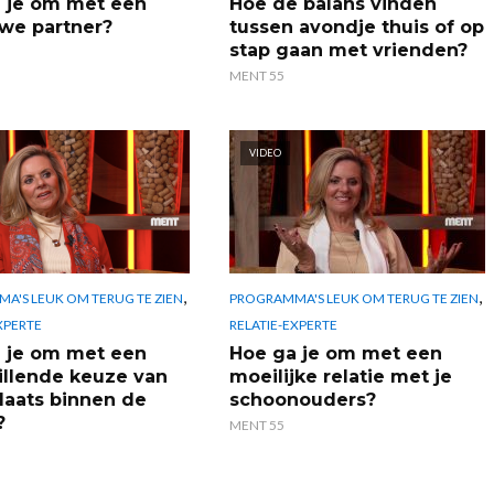
 je om met een
Hoe de balans vinden
we partner?
tussen avondje thuis of op
stap gaan met vrienden?
MENT 55
VIDEO
,
,
A'S LEUK OM TERUG TE ZIEN
PROGRAMMA'S LEUK OM TERUG TE ZIEN
XPERTE
RELATIE-EXPERTE
 je om met een
Hoe ga je om met een
illende keuze van
moeilijke relatie met je
aats binnen de
schoonouders?
?
MENT 55