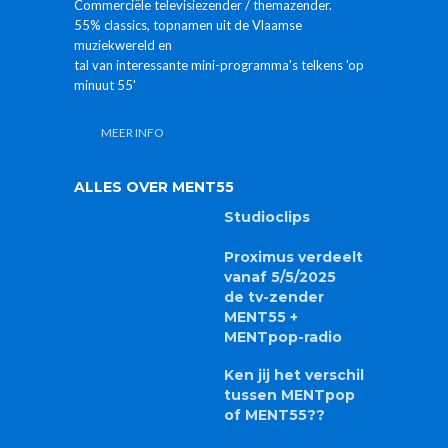
Commerciële televisiezender / themazender.
55% classics, topnamen uit de Vlaamse
muziekwereld en
tal van interessante mini-programma's telkens 'op
minuut 55'
MEER INFO
ALLES OVER MENT55
Studioclips
Proximus verdeelt
vanaf 5/5/2025
de tv-zender
MENT55 +
MENTpop-radio
Ken jij het verschil
tussen MENTpop
of MENT55??