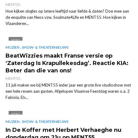
MENT55
Hoe kijken singles op latere leeftijd naar liefde & daten? Doe mee aan
de enquête van Neos vzw, Soulmate4Life en MENT55. Hoe kijken in
Vlaanderen...
VIDEO
MUZIEK-, SHOW- & THEATERNIEUWS
BeatWizzies maakt Franse versie op
‘Zaterdag Is Krapullekesdag’. Reactie KIA:
Beter dan die van ons!
MENT55
11 juli maken we bij MENT55 ieder jaar een grote live studioshow met
een hele resem aan gasten. Afgelopen Vlaamse Feestdag waren o.a. 2
Fabiola, Els...
VIDEO
MUZIEK-, SHOW- & THEATERNIEUWS
In De Koffer met Herbert Verhaeghe nu
donderdag om 21u op MENT55