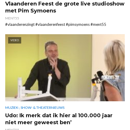
Vlaanderen Feest de grote live studioshow
met Pim Symoens
MENT55
#vlaanderenzingt #vlaanderenfeest #pimsymoens #ment55
VIDEO
MUZIEK-, SHOW- & THEATERNIEUWS
Udo: Ik merk dat ik hier al 100.000 jaar
niet meer geweest ben’
MENT55