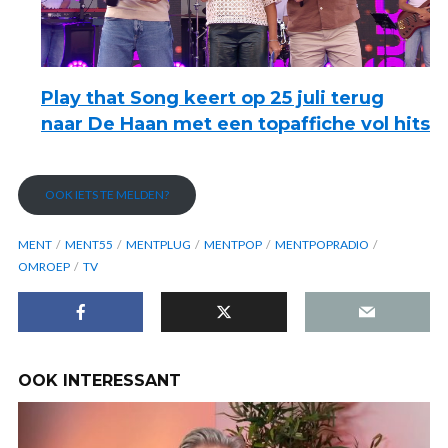
Play that Song keert op 25 juli terug
naar De Haan met een topaffiche vol hits
OOK IETS TE MELDEN?
MENT
MENT55
MENTPLUG
MENTPOP
MENTPOPRADIO
OMROEP
TV
OOK INTERESSANT