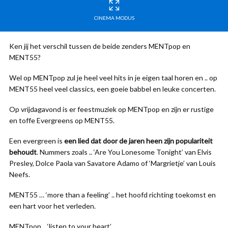
CINEMA MODUS
Ken jij het verschil tussen de beide zenders MENTpop en
MENT55?
Wel op MENTpop zul je heel veel hits in je eigen taal horen en .. op
MENT55 heel veel classics, een goeie babbel en leuke concerten.
Op vrijdagavond is er feestmuziek op MENTpop en zijn er rustige
en toffe Evergreens op MENT55.
Een evergreen is
een lied dat door de jaren heen zijn populariteit
behoudt
. Nummers zoals .. ‘Are You Lonesome Tonight’ van Elvis
Presley, Dolce Paola van Savatore Adamo of ‘Margrietje’ van Louis
Neefs.
MENT55 … ‘more than a feeling’ .. het hoofd richting toekomst en
een hart voor het verleden.
MENTpop .. ‘listen to your heart’