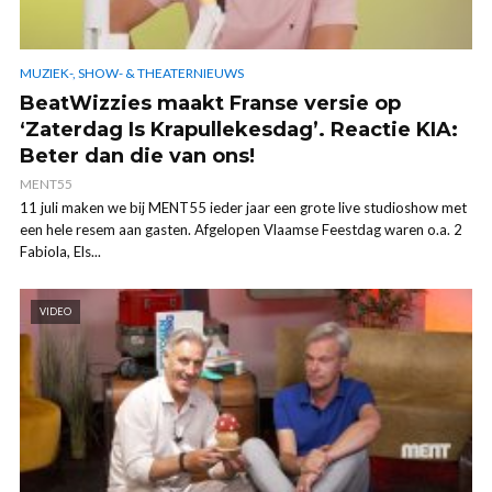
MUZIEK-, SHOW- & THEATERNIEUWS
BeatWizzies maakt Franse versie op
‘Zaterdag Is Krapullekesdag’. Reactie KIA:
Beter dan die van ons!
MENT55
11 juli maken we bij MENT55 ieder jaar een grote live studioshow met
een hele resem aan gasten. Afgelopen Vlaamse Feestdag waren o.a. 2
Fabiola, Els...
VIDEO