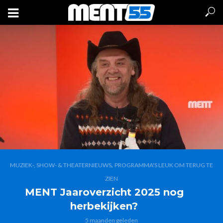
,
MUZIEK-, SHOW- & THEATERNIEUWS
PROGRAMMA'S LEUK OM TERUG TE
ZIEN
MENT Jaaroverzicht 2025 nog
herbekijken?
5 maanden geleden