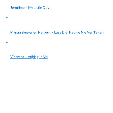
Jeronimo – My Little Dog
Marjan Berger en Herbert – Lass Die Traume Nie Verfliegen
Vinzzent – Vrijdag Is Vrij