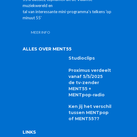
muziekwereld en
tal van interessante mini-programma's telkens 'op
minuut 55'
MEER INFO
ALLES OVER MENT55
Studioclips
Proximus verdeelt
vanaf 5/5/2025
de tv-zender
MENT55 +
MENTpop-radio
Ken jij het verschil
tussen MENTpop
of MENT55??
LINKS