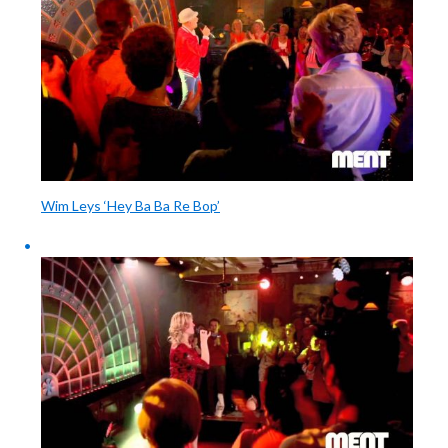
Wim Leys ‘Hey Ba Ba Re Bop’