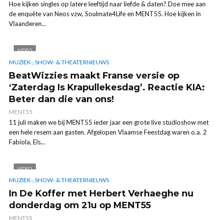
Hoe kijken singles op latere leeftijd naar liefde & daten? Doe mee aan
de enquête van Neos vzw, Soulmate4Life en MENT55. Hoe kijken in
Vlaanderen...
VIDEO
MUZIEK-, SHOW- & THEATERNIEUWS
BeatWizzies maakt Franse versie op
‘Zaterdag Is Krapullekesdag’. Reactie KIA:
Beter dan die van ons!
MENT55
11 juli maken we bij MENT55 ieder jaar een grote live studioshow met
een hele resem aan gasten. Afgelopen Vlaamse Feestdag waren o.a. 2
Fabiola, Els...
VIDEO
MUZIEK-, SHOW- & THEATERNIEUWS
In De Koffer met Herbert Verhaeghe nu
donderdag om 21u op MENT55
MENT55