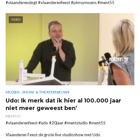
#vlaanderenzingt #vlaanderenfeest #pimsymoens #ment55
VIDEO
MUZIEK-, SHOW- & THEATERNIEUWS
Udo: Ik merk dat ik hier al 100.000 jaar
niet meer geweest ben’
MENT55
#vlaanderenfeest #udo #20jaar #mentstudio #ment55
Vlaanderen Feest de grote live studioshow met Udo