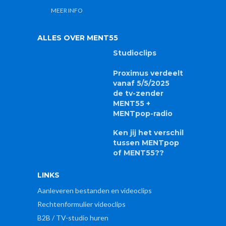
Ken jij het verschil
tussen MENTpop
of MENT55??
LINKS
Aanleveren bestanden en videoclips
Rechtenformulier videoclips
B2B / TV-studio huren
Lid van de Raad van Journalistiek
Aangesloten bij CIM (kijkcijfers)
UNIA .. We zijn er voor iedereen
PP-logo
GoedGezien
Privacybeleid (GDPR)
Cookiebeleid (EU)