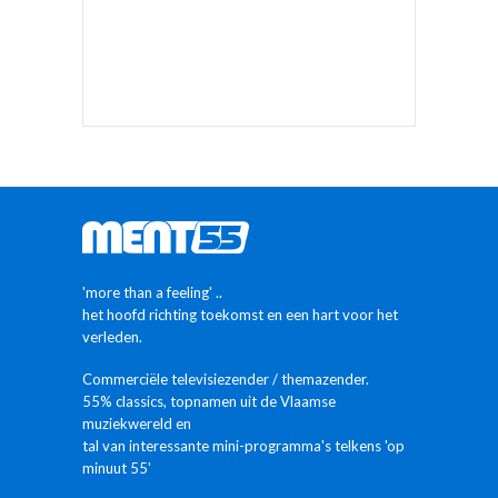
'more than a feeling' ..
het hoofd richting toekomst en een hart voor het
verleden.
Commerciële televisiezender / themazender.
55% classics, topnamen uit de Vlaamse
muziekwereld en
tal van interessante mini-programma's telkens 'op
minuut 55'
MEER INFO
ALLES OVER MENT55
Studioclips
Proximus verdeelt
vanaf 5/5/2025
de tv-zender
MENT55 +
MENTpop-radio