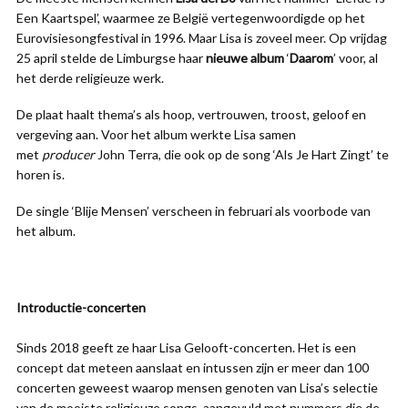
Een Kaartspel’, waarmee ze België vertegenwoordigde op het
Eurovisiesongfestival in 1996. Maar Lisa is zoveel meer. Op vrijdag
25 april stelde de Limburgse haar
nieuwe album
‘
Daarom
’ voor, al
het derde religieuze werk.
De plaat haalt thema’s als hoop, vertrouwen, troost, geloof en
vergeving aan. Voor het album werkte Lisa samen
met
producer
John Terra, die ook op de song ‘Als Je Hart Zingt’ te
horen is.
De single ‘Blije Mensen’ verscheen in februari als voorbode van
het album.
Introductie-concerten
Sinds 2018 geeft ze haar Lisa Gelooft-concerten. Het is een
concept dat meteen aanslaat en intussen zijn er meer dan 100
concerten geweest waarop mensen genoten van Lisa’s selectie
van de mooiste religieuze songs, aangevuld met nummers die de