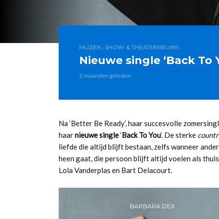
MUZIEK-, SHOW- & THEATERNIEUWS
Nieuwe single ‘Back To 
2 maanden geleden
Na ‘Better Be Ready’, haar succesvolle zomersingle
haar
nieuwe single
‘
Back To You
‘. De sterke
countr
liefde die altijd blijft bestaan, zelfs wanneer and
heen gaat, die persoon blijft altijd voelen als th
Lola Vanderplas en Bart Delacourt.