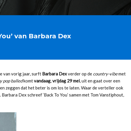
You’ van Barbara Dex
 van vorig jaar, surft
Barbara Dex
verder op de
country-vibe
met
y pop balled
komt
vandaag
,
vrijdag 29 mei
,
uit en gaat over een
eren zeggen dat het beter is om los te laten. Waar de verteller ook
uis. Barbara Dex schreef ‘Back To You’ samen met Tom Vanstiphout,