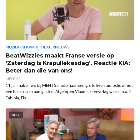
MUZIEK-, SHOW- & THEATERNIEUWS
BeatWizzies maakt Franse versie op
‘Zaterdag Is Krapullekesdag’. Reactie KIA:
Beter dan die van ons!
MENT55
11 juli maken we bij MENT55 ieder jaar een grote live studioshow met
een hele resem aan gasten. Afgelopen Vlaamse Feestdag waren o.a. 2
Fabiola, Els...
VIDEO