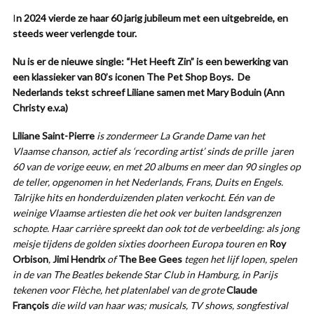
I
n 2024 vierde ze haar 60 jarig jubileum met een uitgebreide, en
steeds weer verlengde tour.
Nu is er de nieuwe single: “Het Heeft Zin” is een bewerking van
een klassieker van 80’s iconen The Pet Shop Boys. De
Nederlands tekst schreef Liliane samen met Mary Boduin (Ann
Christy e.v.a)
Liliane Saint-Pierre
is zondermeer La Grande Dame van het
Vlaamse chanson, actief als ‘recording artist’ sinds de prille jaren
60 van de vorige eeuw, en met 20 albums en meer dan 90 singles op
de teller, opgenomen in het Nederlands, Frans, Duits en Engels.
Talrijke hits en honderduizenden platen verkocht. Eén van de
weinige Vlaamse artiesten die het ook ver buiten landsgrenzen
schopte. Haar carrière spreekt dan ook tot de verbeelding: als jong
meisje tijdens de golden sixties doorheen Europa touren en
Roy
Orbison
,
Jimi Hendrix
of
The Bee Gees
tegen het lijf lopen, spelen
in de van The Beatles bekende Star Club in Hamburg, in Parijs
tekenen voor Flèche, het platenlabel van de grote
Claude
François
die wild van haar was; musicals, TV shows, songfestival