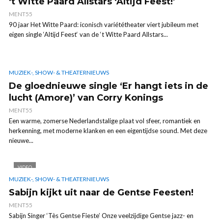
‘t Witte Paard Allstars ‘Altijd Feest!’
MENT55
90 jaar Het Witte Paard: iconisch variététheater viert jubileum met
eigen single ‘Altijd Feest‘ van de ‘t Witte Paard Allstars...
MUZIEK-, SHOW- & THEATERNIEUWS
De gloednieuwe single ‘Er hangt iets in de
lucht (Amore)’ van Corry Konings
MENT55
Een warme, zomerse Nederlandstalige plaat vol sfeer, romantiek en
herkenning, met moderne klanken en een eigentijdse sound. Met deze
nieuwe...
VIDEO
MUZIEK-, SHOW- & THEATERNIEUWS
Sabijn kijkt uit naar de Gentse Feesten!
MENT55
Sabijn Singer ‘Tès Gentse Fieste’ Onze veelzijdige Gentse jazz- en