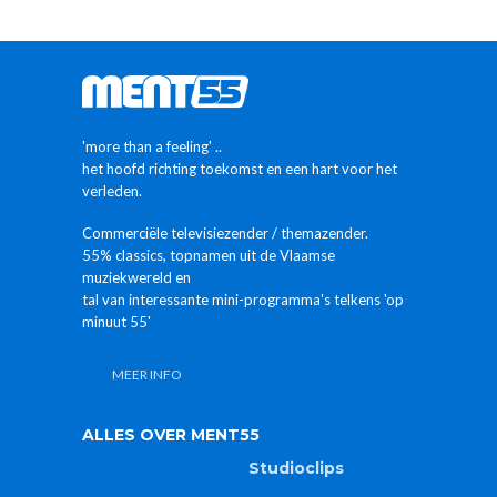
'more than a feeling' ..
het hoofd richting toekomst en een hart voor het
verleden.
Commerciële televisiezender / themazender.
55% classics, topnamen uit de Vlaamse
muziekwereld en
tal van interessante mini-programma's telkens 'op
minuut 55'
MEER INFO
ALLES OVER MENT55
Studioclips