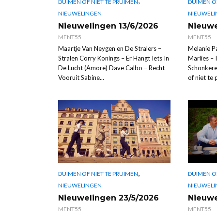
,
DUIMEN OF NIET TE PRUIMEN
DUIMEN OF
NIEUWELINGEN
NIEUWELI
Nieuwelingen 13/6/2026
Nieuwe
MENT55
MENT55
Maartje Van Neygen en De Stralers –
Melanie P
Stralen Corry Konings – Er Hangt Iets In
Marlies – 
De Lucht (Amore) Dave Calbo – Recht
Schonkere
Vooruit Sabine...
of niet te 
,
DUIMEN OF NIET TE PRUIMEN
DUIMEN OF
NIEUWELINGEN
NIEUWELI
Nieuwelingen 23/5/2026
Nieuwe
MENT55
MENT55