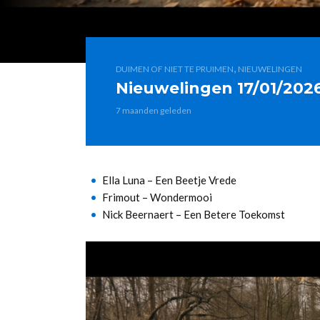
,
DUIMEN OF NIET TE PRUIMEN
NIEUWELINGEN
Nieuwelingen 17/01/202
7 maanden geleden
Ella Luna – Een Beetje Vrede
Frimout – Wondermooi
Nick Beernaert – Een Betere Toekomst