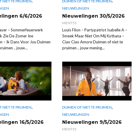
,
,
 NIET TE PRUIMEN
DUIMEN OF NIET TE PRUIMEN
NGEN
NIEUWELINGEN
lingen 6/6/2026
Nieuwelingen 30/5/2026
MENT55
ayer – Sommerfeuerwerk
Louis Flion – Partypatriot Isabelle A –
Ik Zie De Zomer Ine
Smeek Maar Niet Om Mij Kythana –
n – Ik Dans Voor Jou Duimen
Ciao Ciao Amore Duimen of niet te
pruimen .. jouw...
pruimen .. jouw mening...
,
,
 NIET TE PRUIMEN
DUIMEN OF NIET TE PRUIMEN
NGEN
NIEUWELINGEN
lingen 16/5/2026
Nieuwelingen 9/5/2026
MENT55