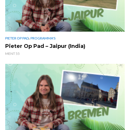
,
PIETER OP PAD
PROGRAMMA'S
Pieter Op Pad – Jaipur (India)
MENT 55