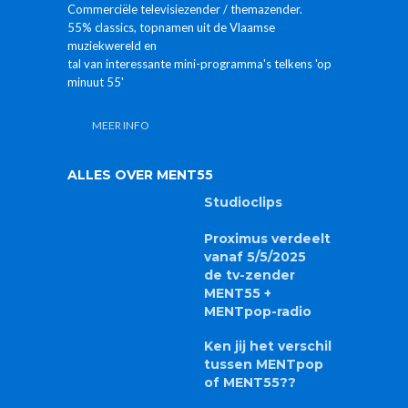
Commerciële televisiezender / themazender.
55% classics, topnamen uit de Vlaamse
muziekwereld en
tal van interessante mini-programma's telkens 'op
minuut 55'
MEER INFO
ALLES OVER MENT55
Studioclips
Proximus verdeelt
vanaf 5/5/2025
de tv-zender
MENT55 +
MENTpop-radio
Ken jij het verschil
tussen MENTpop
of MENT55??