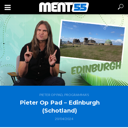
,
PIETER OP PAD
PROGRAMMA'S
Pieter Op Pad – Edinburgh
(Schotland)
20/04/2024