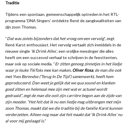
Traditie
Tijdens een spontaan, gemeenschappelijk optreden in het RTL-
programma ‘DNA Singers’ ontdekte René de zangkwaliteiten van
zijn zoon Thomas.
“
Dat was zoiets bijzonders dat het vroeg om een vervolg
”, zegt
René Karst enthousiast. Het vervolg vertaalt zich inmiddels in de
nieuwe single
‘Ik Drink Alles’
, een vrolijke meezinger die alles
heeft om een succesvol verhaal te schrijven in de feesttenten,
maar ook op sociale media. “
Er zitten genoeg zinnetjes in het liedje
waar je leuke TikToks mee kan maken
. Oliver Rosa
, de man die ook
met Yves Berendse (‘Terug In De Tijd’) samenwerkt, heeft hem
geproduceerd. Dan weet je gelijk dat we qua sound en klanken
goed zitten en helemaal mee zijn met wat er actueel wordt
gedraaid”, zegt de man die ooit zijn carrière begon aan de zijde van
zijn moeder. “Het feit dat ik nu een liedje mag uitbrengen met mijn
zoon Thomas, maakt dat we die traditie bij de familie Karst kunnen
verderzetten. Alleen nog maar dat feit maakt dat ‘Ik Drink Alles’ nu
al voor mij geslaagd is.
”