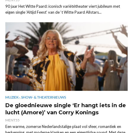
90 jaar Het Witte Paard: iconisch variététheater viert jubileum met
eigen single ‘Altijd Feest‘ van de ‘t Witte Paard Allstars...
MUZIEK-, SHOW- & THEATERNIEUWS
De gloednieuwe single ‘Er hangt iets in de
lucht (Amore)’ van Corry Konings
MENT55
Een warme, zomerse Nederlandstalige plaat vol sfeer, romantiek en
herkenning, met moderne klanken en een eigentijdse sound. Met deze