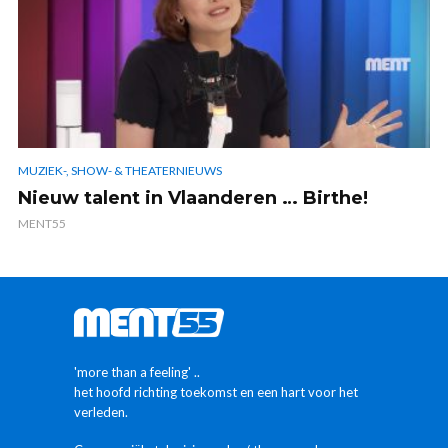
MUZIEK-, SHOW- & THEATERNIEUWS
Nieuw talent in Vlaanderen … Birthe!
MENT55
'more than a feeling' ..
het hoofd richting toekomst en een hart voor het
verleden.