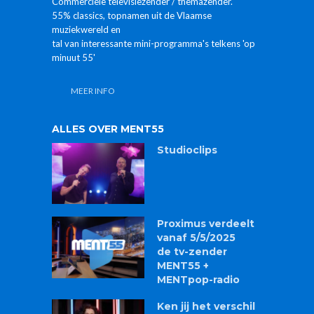
Commerciële televisiezender / themazender.
55% classics, topnamen uit de Vlaamse
muziekwereld en
tal van interessante mini-programma's telkens 'op
minuut 55'
MEER INFO
ALLES OVER MENT55
Studioclips
Proximus verdeelt
vanaf 5/5/2025
de tv-zender
MENT55 +
MENTpop-radio
Ken jij het verschil