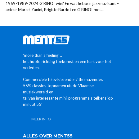
1969-1989-2024 G’BINO! wie? En wat hebben jazzmuzikant –
acteur Marcel Zanini, Brigitte Bardot en G’BINO! met...
'more than a feeling' ..
het hoofd richting toekomst en een hart voor het
verleden.
Commerciële televisiezender / themazender.
55% classics, topnamen uit de Vlaamse
muziekwereld en
tal van interessante mini-programma's telkens 'op
minuut 55'
MEER INFO
ALLES OVER MENT55