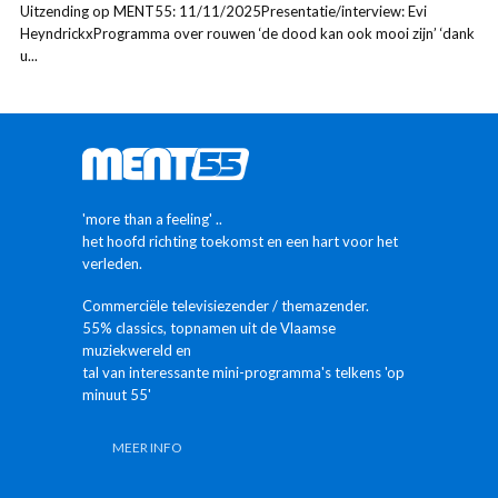
Uitzending op MENT55: 11/11/2025Presentatie/interview: Evi
HeyndrickxProgramma over rouwen ‘de dood kan ook mooi zijn’ ‘dank
u...
'more than a feeling' ..
het hoofd richting toekomst en een hart voor het
verleden.
Commerciële televisiezender / themazender.
55% classics, topnamen uit de Vlaamse
muziekwereld en
tal van interessante mini-programma's telkens 'op
minuut 55'
MEER INFO