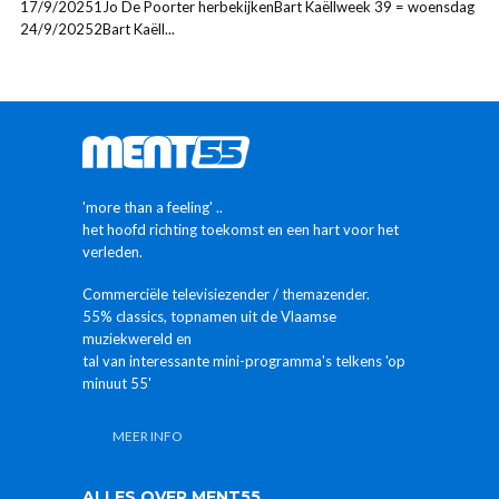
17/9/20251Jo De Poorter herbekijkenBart Kaëllweek 39 = woensdag
24/9/20252Bart Kaëll...
'more than a feeling' ..
het hoofd richting toekomst en een hart voor het
verleden.
Commerciële televisiezender / themazender.
55% classics, topnamen uit de Vlaamse
muziekwereld en
tal van interessante mini-programma's telkens 'op
minuut 55'
MEER INFO
ALLES OVER MENT55