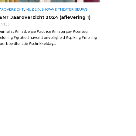
,
AROVERZICHT
MUZIEK-, SHOW- & THEATERNIEUWS
ENT Jaaroverzicht 2024 (aflevering 1)
NT55
ournalist #missbelgie #actrice #mistergay #censuur
eloning #gratie #haven #onveiligheid #spiking #mening
oorbeeldfunctie #schrikkeldag...