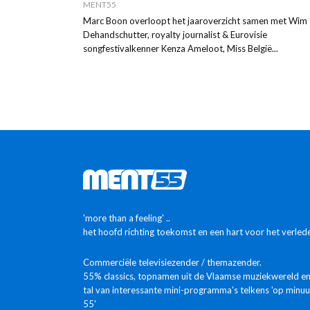
MENT55
Marc Boon overloopt het jaaroverzicht samen met Wim
Dehandschutter, royalty journalist & Eurovisie
songfestivalkenner Kenza Ameloot, Miss België...
'more than a feeling' ..
het hoofd richting toekomst en een hart voor het verled
Commerciële televisiezender / themazender.
55% classics, topnamen uit de Vlaamse muziekwereld e
tal van interessante mini-programma's telkens 'op minuu
55'