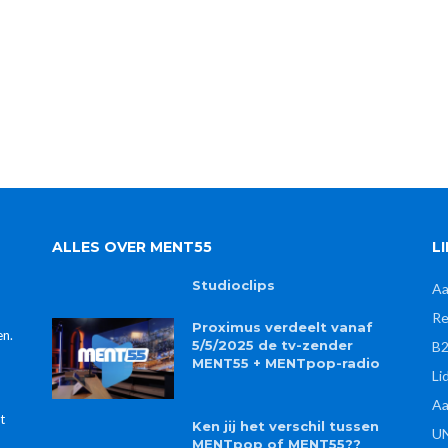
ALLES OVER MENT55
L
Studioclips
Aa
Re
Proximus verdeelt vanaf
en.
5/5/2025 de tv-zender
B2
MENT55 + MENTpop-radio
Li
n
Aa
t
Ken jij het verschil tussen
UN
MENTpop of MENT55??