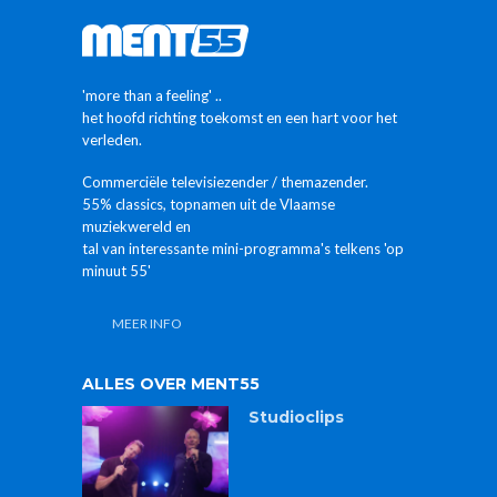
'more than a feeling' ..
het hoofd richting toekomst en een hart voor het
verleden.
Commerciële televisiezender / themazender.
55% classics, topnamen uit de Vlaamse
muziekwereld en
tal van interessante mini-programma's telkens 'op
minuut 55'
MEER INFO
ALLES OVER MENT55
Studioclips