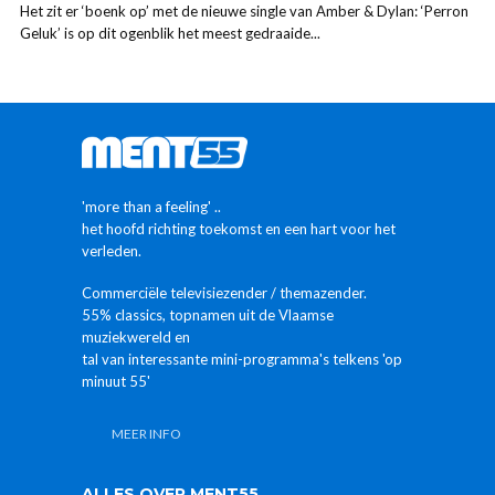
Het zit er ‘boenk op’ met de nieuwe single van Amber & Dylan: ‘Perron
Geluk’ is op dit ogenblik het meest gedraaide...
'more than a feeling' ..
het hoofd richting toekomst en een hart voor het
verleden.
Commerciële televisiezender / themazender.
55% classics, topnamen uit de Vlaamse
muziekwereld en
tal van interessante mini-programma's telkens 'op
minuut 55'
MEER INFO
ALLES OVER MENT55