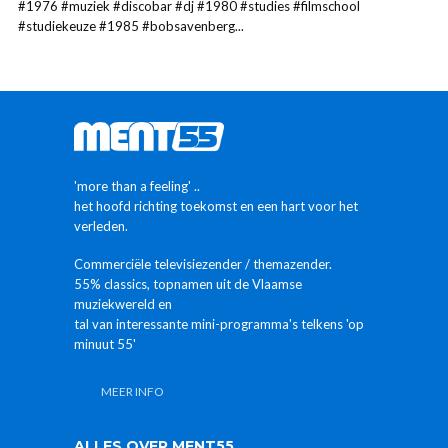
#1976 #muziek #discobar #dj #1980 #studies #filmschool
#studiekeuze #1985 #bobsavenberg...
'more than a feeling' ..
het hoofd richting toekomst en een hart voor het
verleden.
Commerciële televisiezender / themazender.
55% classics, topnamen uit de Vlaamse
muziekwereld en
tal van interessante mini-programma's telkens 'op
minuut 55'
MEER INFO
ALLES OVER MENT55