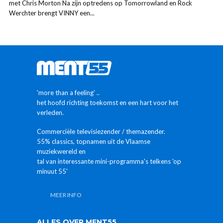
met Chris Morton Na zijn optredens op Tomorrowland en Rock
Werchter brengt VINNY een...
'more than a feeling' ..
het hoofd richting toekomst en een hart voor het
verleden.
Commerciële televisiezender / themazender.
55% classics, topnamen uit de Vlaamse
muziekwereld en
tal van interessante mini-programma's telkens 'op
minuut 55'
MEER INFO
ALLES OVER MENT55