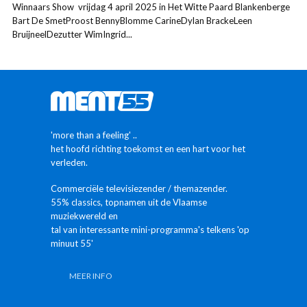
Winnaars Show vrijdag 4 april 2025 in Het Witte Paard Blankenberge
Bart De SmetProost BennyBlomme CarineDylan BrackeLeen
BruijneelDezutter WimIngrid...
'more than a feeling' ..
het hoofd richting toekomst en een hart voor het
verleden.
Commerciële televisiezender / themazender.
55% classics, topnamen uit de Vlaamse
muziekwereld en
tal van interessante mini-programma's telkens 'op
minuut 55'
MEER INFO