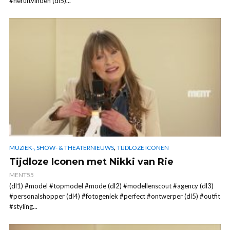
#heruitvinden (dl5)...
,
MUZIEK-, SHOW- & THEATERNIEUWS
TIJDLOZE ICONEN
Tijdloze Iconen met Nikki van Rie
MENT55
(dl1) #model #topmodel #mode (dl2) #modellenscout #agency (dl3)
#personalshopper (dl4) #fotogeniek #perfect #ontwerper (dl5) #outfit
#styling...