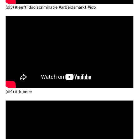
(dl3) #leeftijdsdiscriminatie #arbeidsmarkt #job
(dl4) #dromen