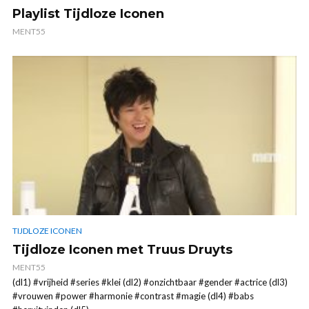
Playlist Tijdloze Iconen
MENT55
TIJDLOZE ICONEN
Tijdloze Iconen met Truus Druyts
MENT55
(dl1) #vrijheid #series #klei (dl2) #onzichtbaar #gender #actrice (dl3)
#vrouwen #power #harmonie #contrast #magie (dl4) #babs