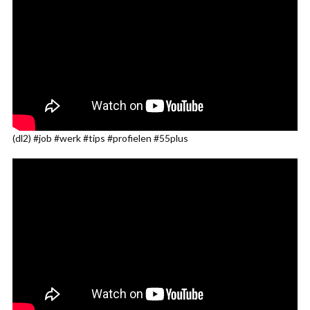
(dl2) #job #werk #tips #profielen #55plus