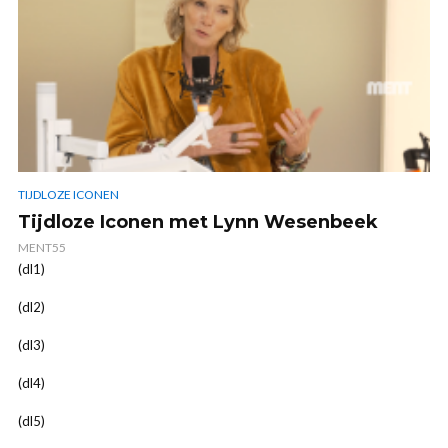
TIJDLOZE ICONEN
Tijdloze Iconen met Lynn Wesenbeek
MENT55
(dl1)
(dl2)
(dl3)
(dl4)
(dl5)