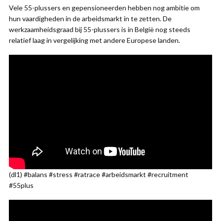
Vele 55-plussers en gepensioneerden hebben nog ambitie om
hun vaardigheden in de arbeidsmarkt in te zetten. De
werkzaamheidsgraad bij 55-plussers is in België nog steeds
relatief laag in vergelijking met andere Europese landen.
(dl1) #balans #stress #ratrace #arbeidsmarkt #recruitment
#55plus