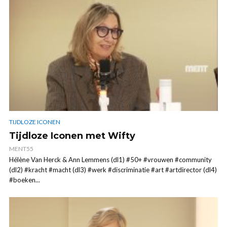
TIJDLOZE ICONEN
Tijdloze Iconen met Wifty
MENT55
Hélène Van Herck & Ann Lemmens (dl1) #50+ #vrouwen #community
(dl2) #kracht #macht (dl3) #werk #discriminatie #art #artdirector (dl4)
#boeken...