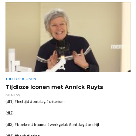
TIJDLOZE ICONEN
Tijdloze Iconen met Annick Ruyts
MENT55
(dl1) #leeftijd #ontslag #criterium
(dl2)
(dl3) #boeken #trauma #werkgeluk #ontslag #bedrijf
(dl4) #boek #lezing