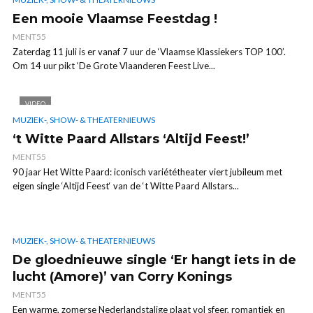
Een mooie Vlaamse Feestdag !
MENT55
Zaterdag 11 juli is er vanaf 7 uur de ‘Vlaamse Klassiekers TOP 100’.
Om 14 uur pikt ‘De Grote Vlaanderen Feest Live...
VIDEO
MUZIEK-, SHOW- & THEATERNIEUWS
‘t Witte Paard Allstars ‘Altijd Feest!’
MENT55
90 jaar Het Witte Paard: iconisch variététheater viert jubileum met
eigen single ‘Altijd Feest‘ van de ‘t Witte Paard Allstars...
MUZIEK-, SHOW- & THEATERNIEUWS
De gloednieuwe single ‘Er hangt iets in de
lucht (Amore)’ van Corry Konings
MENT55
Een warme, zomerse Nederlandstalige plaat vol sfeer, romantiek en