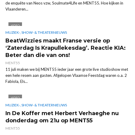
de enquête van Neos vzw, Soulmate4Life en MENT55. Hoe kijken in
Vlaanderen...
VIDEO
MUZIEK-, SHOW- & THEATERNIEUWS
BeatWizzies maakt Franse versie op
‘Zaterdag Is Krapullekesdag’. Reactie KIA:
Beter dan die van ons!
MENT55
11 juli maken we bij MENT55 ieder jaar een grote live studioshow met
een hele resem aan gasten. Afgelopen Vlaamse Feestdag waren o.a. 2
Fabiola, Els...
VIDEO
MUZIEK-, SHOW- & THEATERNIEUWS
In De Koffer met Herbert Verhaeghe nu
donderdag om 21u op MENT55
MENT55