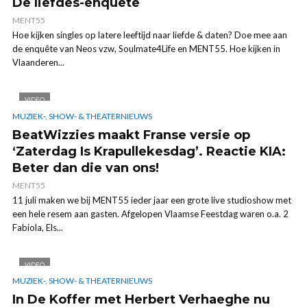
De liefdes-enquête
MENT55
Hoe kijken singles op latere leeftijd naar liefde & daten? Doe mee aan
de enquête van Neos vzw, Soulmate4Life en MENT55. Hoe kijken in
Vlaanderen...
VIDEO
MUZIEK-, SHOW- & THEATERNIEUWS
BeatWizzies maakt Franse versie op
‘Zaterdag Is Krapullekesdag’. Reactie KIA:
Beter dan die van ons!
MENT55
11 juli maken we bij MENT55 ieder jaar een grote live studioshow met
een hele resem aan gasten. Afgelopen Vlaamse Feestdag waren o.a. 2
Fabiola, Els...
VIDEO
MUZIEK-, SHOW- & THEATERNIEUWS
In De Koffer met Herbert Verhaeghe nu