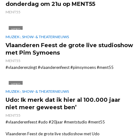
donderdag om 21u op MENT55
MENT55
VIDEO
MUZIEK-, SHOW- & THEATERNIEUWS
Vlaanderen Feest de grote live studioshow
met Pim Symoens
MENT55
#vlaanderenzingt #vlaanderenfeest #pimsymoens #ment55
VIDEO
MUZIEK-, SHOW- & THEATERNIEUWS
Udo: Ik merk dat ik hier al 100.000 jaar
niet meer geweest ben’
MENT55
#vlaanderenfeest #udo #20jaar #mentstudio #ment55
Vlaanderen Feest de grote live studioshow met Udo