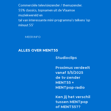
Commerciële televisiezender / themazender.
55% classics, topnamen uit de Vlaamse
muziekwereld en
tal van interessante mini-programma's telkens 'op
minuut 55'
MEER INFO
ALLES OVER MENT55
Studioclips
Proximus verdeelt
vanaf 5/5/2025
de tv-zender
MENT55 +
MENTpop-radio
Ken jij het verschil
tussen MENTpop
of MENT55??