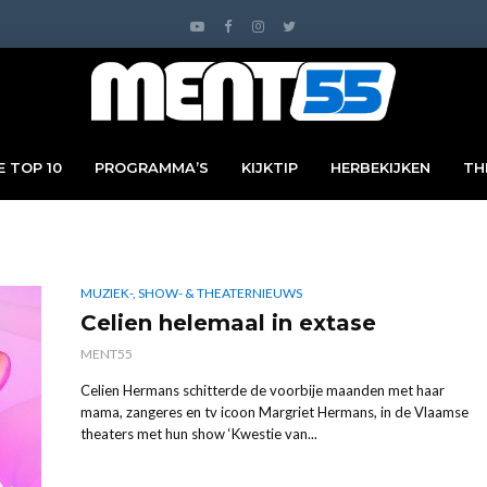
 TOP 10
PROGRAMMA’S
KIJKTIP
HERBEKIJKEN
TH
MUZIEK-, SHOW- & THEATERNIEUWS
Celien helemaal in extase
MENT55
Celien Hermans schitterde de voorbije maanden met haar
mama, zangeres en tv icoon Margriet Hermans, in de Vlaamse
theaters met hun show ‘Kwestie van...