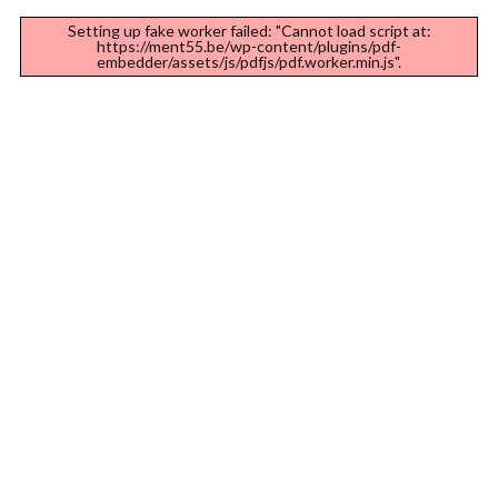
Setting up fake worker failed: "Cannot load script at:
https://ment55.be/wp-content/plugins/pdf-
embedder/assets/js/pdfjs/pdf.worker.min.js".