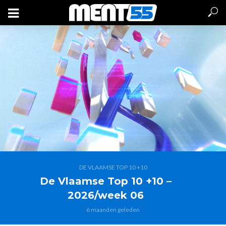
DE VLAAMSE TOP 10 +10
De Vlaamse Top 10 +10 –
2026/week 06
6 maanden geleden