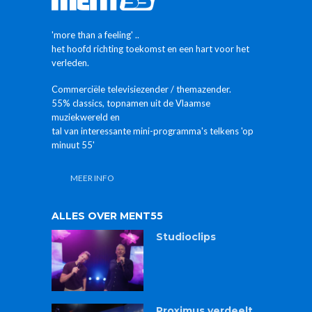
'more than a feeling' ..
het hoofd richting toekomst en een hart voor het
verleden.
Commerciële televisiezender / themazender.
55% classics, topnamen uit de Vlaamse
muziekwereld en
tal van interessante mini-programma's telkens 'op
minuut 55'
MEER INFO
ALLES OVER MENT55
Studioclips
Proximus verdeelt