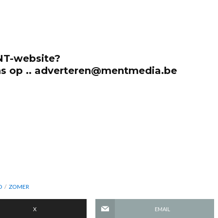
NT-website?
ns op .. adverteren@mentmedia.be
O
ZOMER
X
EMAIL