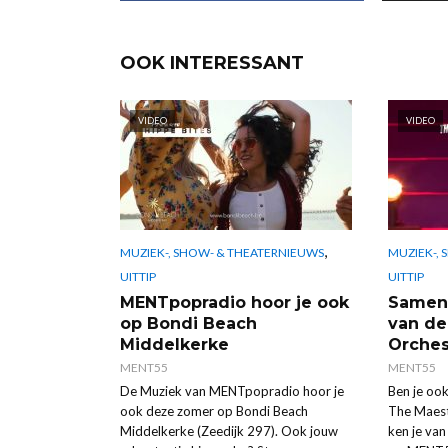
OOK INTERESSANT
VIDEO
VIDEO
,
MUZIEK-, SHOW- & THEATERNIEUWS
MUZIEK-,
UITTIP
UITTIP
MENTpopradio hoor je ook
Samen 
op Bondi Beach
van de
Middelkerke
Orches
MENT55
MENT55
De Muziek van MENTpopradio hoor je
Ben je ook
ook deze zomer op Bondi Beach
The Maest
Middelkerke (Zeedijk 297). Ook jouw
ken je van