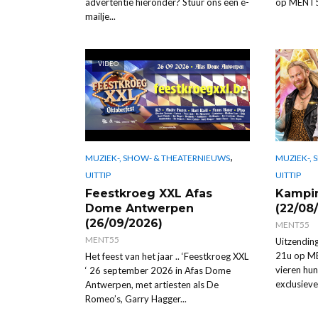
advertentie hieronder? Stuur ons een e-
op MENT55.
mailje...
VIDEO
,
MUZIEK-, SHOW- & THEATERNIEUWS
MUZIEK-,
UITTIP
UITTIP
Feestkroeg XXL Afas
Kampin
Dome Antwerpen
(22/08
(26/09/2026)
MENT55
MENT55
Uitzendin
21u op ME
Het feest van het jaar .. ‘Feestkroeg XXL
vieren hu
‘ 26 september 2026 in Afas Dome
exclusieve
Antwerpen, met artiesten als De
Romeo’s, Garry Hagger...