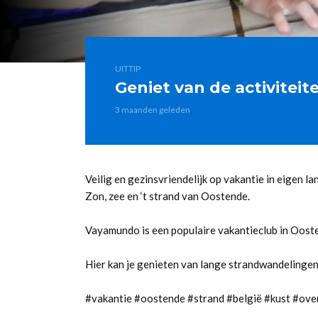
UITTIP
Geniet van de activitei
3 maanden geleden
Veilig en gezinsvriendelijk op vakantie in eigen la
Zon, zee en ‘t strand van Oostende.
Vayamundo is een populaire vakantieclub in Oost
Hier kan je genieten van lange strandwandelingen,
#vakantie #oostende #strand #belgië #kust #overn