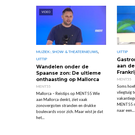
VIDEO
,
MUZIEK-, SHOW- & THEATERNIEUWS
UITTIP
Gastro
UITTIP
aan de
Wandelen onder de
Frankri
Spaanse zon: De ultieme
onthaasting op Mallorca
MENT55
Soms hoef 
MENT55
vliegtuig 
Mallorca – Reistips op MENT55 Wie
vakantieg
aan Mallorca denkt, ziet vaak
MENT55 n
zonovergoten stranden en drukke
naar een...
boulevards voor zich. Maar wist je dat
het...