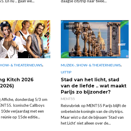
 En nu .. gaan we...
daagse citytrip naar twee...
VIDEO
,
,
 SHOW- & THEATERNIEUWS
MUZIEK-, SHOW- & THEATERNIEUWS
UITTIP
g Kitch 2026
Stad van het licht, stad
/2026)
van de liefde .. wat maakt
Parijs zo bijzonder?
MENT55
g Affiche, donderdag 5/3 om
NT55. Iconische Callboys
Reisrubriek op MENT55 Parijs blijft de
n 10de verjaardag met een
onbetwiste koningin van de citytrips.
 reünie op 15de editie...
Maar wist u dat de bijnaam ‘Stad van
het Licht’ niet alleen over de...