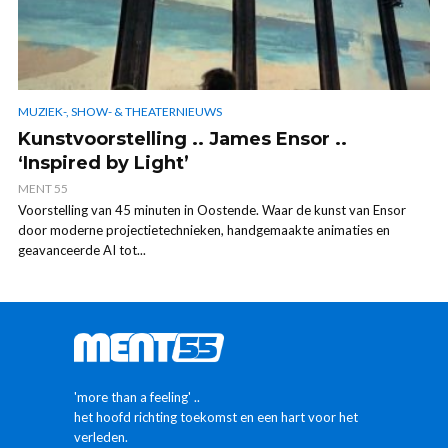
MUZIEK-, SHOW- & THEATERNIEUWS
Kunstvoorstelling .. James Ensor ..
‘Inspired by Light’
MENT 55
Voorstelling van 45 minuten in Oostende. Waar de kunst van Ensor
door moderne projectietechnieken, handgemaakte animaties en
geavanceerde AI tot...
'more than a feeling' ..
het hoofd richting toekomst en een hart voor het
verleden.