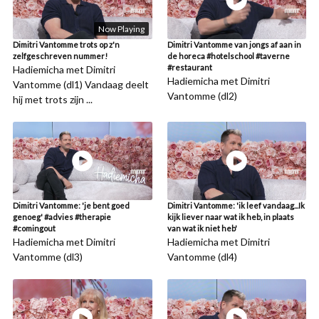
Now Playing
Dimitri Vantomme trots op z'n
Dimitri Vantomme van jongs af aan in
zelfgeschreven nummer!
de horeca #hotelschool #taverne
#restaurant
Hadiemicha met Dimitri
Hadiemicha met Dimitri
Vantomme (dl1) Vandaag deelt
Vantomme (dl2)
hij met trots zijn ...
Dimitri Vantomme: 'je bent goed
Dimitri Vantomme: 'ik leef vandaag...Ik
genoeg' #advies #therapie
kijk liever naar wat ik heb, in plaats
#comingout
van wat ik niet heb'
Hadiemicha met Dimitri
Hadiemicha met Dimitri
Vantomme (dl3)
Vantomme (dl4)