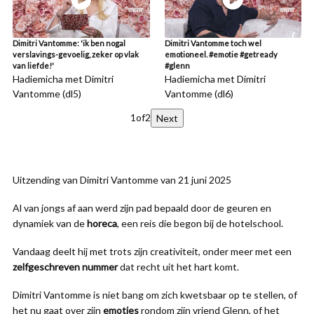
Dimitri Vantomme: 'ik ben nogal
Dimitri Vantomme toch wel
verslavings-gevoelig, zeker op vlak
emotioneel. #emotie #getready
van liefde!'
#glenn
Hadiemicha met Dimitri
Hadiemicha met Dimitri
Vantomme (dl5)
Vantomme (dl6)
1
of
2
Next
Uitzending van Dimitri Vantomme van 21 juni 2025
Al van jongs af aan werd zijn pad bepaald door de geuren en
dynamiek van de
horeca
, een reis die begon bij de hotelschool.
Vandaag deelt hij met trots zijn creativiteit, onder meer met een
zelfgeschreven nummer
dat recht uit het hart komt.
Dimitri Vantomme is niet bang om zich kwetsbaar op te stellen, of
het nu gaat over zijn
emoties
rondom zijn vriend Glenn, of het