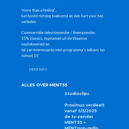
'more than a feeling' ..
het hoofd richting toekomst en een hart voor het
verleden.
Commerciële televisiezender / themazender.
55% classics, topnamen uit de Vlaamse
muziekwereld en
tal van interessante mini-programma's telkens 'op
minuut 55'
MEER INFO
ALLES OVER MENT55
Studioclips
Proximus verdeelt
vanaf 5/5/2025
de tv-zender
MENT55 +
MENTpop-radio