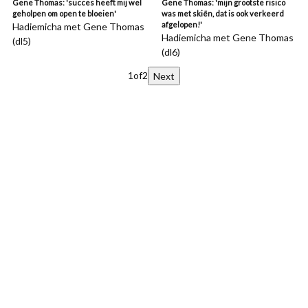
Gene Thomas: 'succes heeft mij wel
Gene Thomas: 'mijn grootste risico
geholpen om open te bloeien'
was met skiën, dat is ook verkeerd
afgelopen!'
Hadiemicha met Gene Thomas
Hadiemicha met Gene Thomas
(dl5)
(dl6)
1
of
2
Next