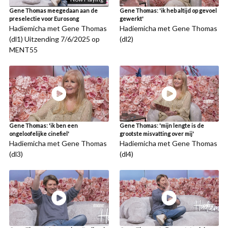
Gene Thomas meegedaan aan de
Gene Thomas: 'ik heb altijd op gevoel
preselectie voor Eurosong
gewerkt'
Hadiemicha met Gene Thomas
Hadiemicha met Gene Thomas
(dl1) Uitzending 7/6/2025 op
(dl2)
MENT55
Gene Thomas: 'ik ben een
Gene Thomas: 'mijn lengte is de
ongeloofelijke cinefiel'
grootste misvatting over mij'
Hadiemicha met Gene Thomas
Hadiemicha met Gene Thomas
(dl3)
(dl4)