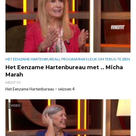
,
HET EENZAME HARTENBUREAU
PROGRAMMA'S LEUK OM TERUG TE ZIEN
Het Eenzame Hartenbureau met .. Micha
Marah
MENT 55
Het Eenzame Hartenbureau – seizoen 4
VIDEO