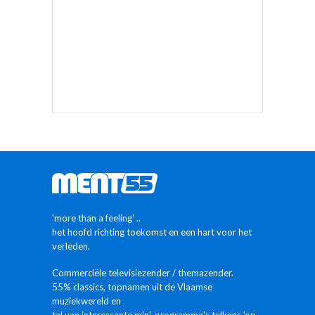
'more than a feeling' ..
het hoofd richting toekomst en een hart voor het
verleden.
Commerciële televisiezender / themazender.
55% classics, topnamen uit de Vlaamse
muziekwereld en
tal van interessante mini-programma's telkens 'op