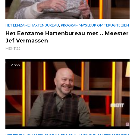
,
HET EENZAME HARTENBUREAU
PROGRAMMA'S LEUK OM TERUG TE ZIEN
Het Eenzame Hartenbureau met .. Meester
Jef Vermassen
MENT 55
VIDEO
,