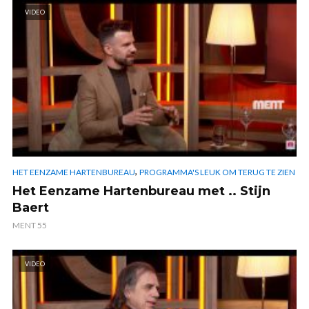
VIDEO
,
HET EENZAME HARTENBUREAU
PROGRAMMA'S LEUK OM TERUG TE ZIEN
Het Eenzame Hartenbureau met .. Stijn
Baert
MENT 55
VIDEO