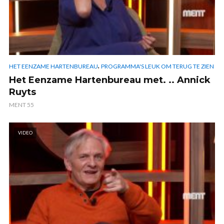
,
HET EENZAME HARTENBUREAU
PROGRAMMA'S LEUK OM TERUG TE ZIEN
Het Eenzame Hartenbureau met. .. Annick
Ruyts
MENT 55
VIDEO