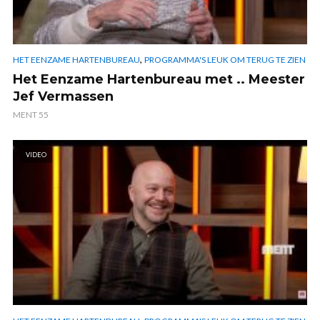
,
HET EENZAME HARTENBUREAU
PROGRAMMA'S LEUK OM TERUG TE ZIEN
Het Eenzame Hartenbureau met .. Meester
Jef Vermassen
MENT 55
VIDEO
,