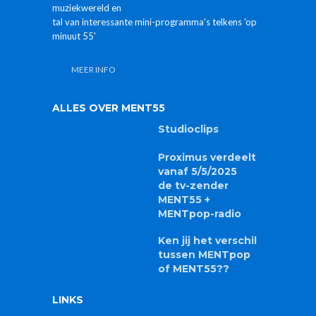
vanaf 5/5/2025
de tv-zender
MENT55 +
MENTpop-radio
Ken jij het verschil
tussen MENTpop
of MENT55??
LINKS
Aanleveren bestanden en videoclips
Rechtenformulier videoclips
B2B / TV-studio huren
Lid van de Raad van Journalistiek
Aangesloten bij CIM (kijkcijfers)
UNIA .. We zijn er voor iedereen
PP-logo
GoedGezien
Privacybeleid (GDPR)