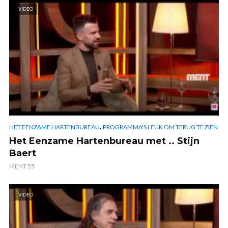
VIDEO
,
HET EENZAME HARTENBUREAU
PROGRAMMA'S LEUK OM TERUG TE ZIEN
Het Eenzame Hartenbureau met .. Stijn
Baert
MENT 55
VIDEO