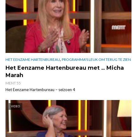
,
HET EENZAME HARTENBUREAU
PROGRAMMA'S LEUK OM TERUG TE ZIEN
Het Eenzame Hartenbureau met .. Micha
Marah
MENT 55
Het Eenzame Hartenbureau – seizoen 4
VIDEO