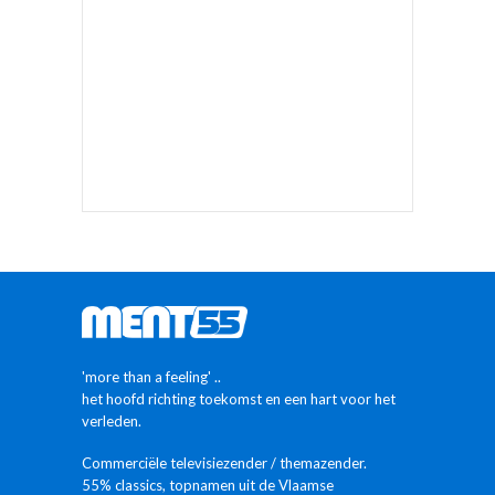
'more than a feeling' ..
het hoofd richting toekomst en een hart voor het
verleden.
Commerciële televisiezender / themazender.
55% classics, topnamen uit de Vlaamse
muziekwereld en
tal van interessante mini-programma's telkens 'op
minuut 55'
MEER INFO
ALLES OVER MENT55
Studioclips
Proximus verdeelt