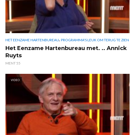
,
HET EENZAME HARTENBUREAU
PROGRAMMA'S LEUK OM TERUG TE ZIEN
Het Eenzame Hartenbureau met. .. Annick
Ruyts
MENT 55
VIDEO